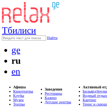
Тбилиси
Найти
ge
ru
en
Афиша
Активный от
Заведения
Кинотеатры
Бильярд/боули
Рестораны
Клубы
Водный отдых
Казино
Музеи
Картинг
Детские центры
Театры
Тенис и сквош