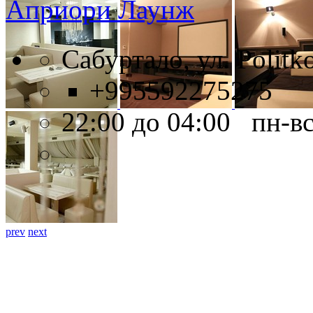
Априори Лаунж
Сабуртало, ул. Politko
+995592275275
22:00 до 04:00 пн-в
prev
next