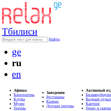
Тбилиси
Найти
ge
ru
en
Афиша
Активный от
Заведения
Кинотеатры
Бильярд/боули
Рестораны
Клубы
Водный отдых
Казино
Музеи
Картинг
Детские центры
Театры
Тенис и сквош