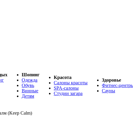
дых
Шопинг
Красота
нг
Одежда
Здоровье
Салоны красоты
Обувь
Фитнес-центр
SPA-салоны
Винные
Сауны
Студии загара
Детям
алм (Keep Calm)