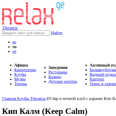
Тбилиси
Найти
ge
ru
en
Афиша
Активный от
Заведения
Кинотеатры
Бильярд/боули
Рестораны
Клубы
Водный отдых
Казино
Музеи
Картинг
Детские центры
Театры
Тенис и сквош
Главная
Клубы Тбилиси
DJ бар и ночной клуб с караоке Кип К
Кип Калм (Keep Calm)