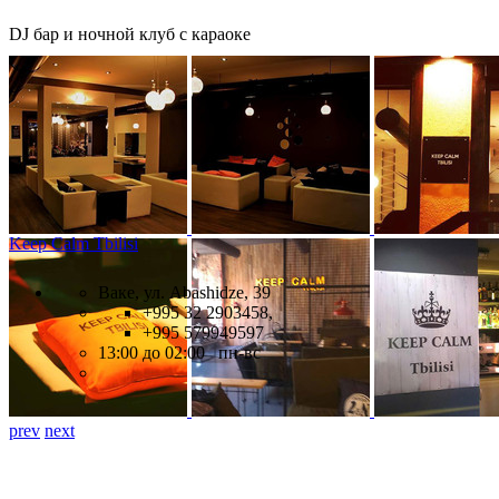
DJ бар и ночной клуб с караоке
Keep Calm Tbilisi
Ваке, ул. Abashidze, 39
+995 32 2903458,
+995 579949597
13:00 до 02:00 пн-вс
prev
next