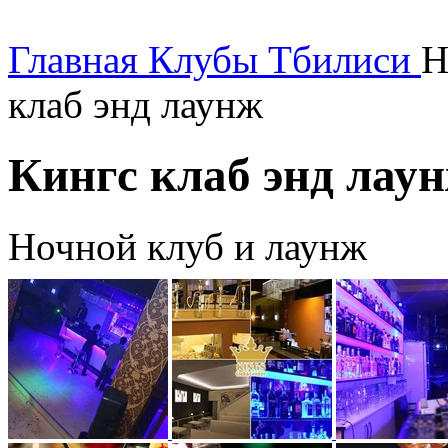
Главная
Клубы Тбилиси
Н
клаб энд лаунж
Кингс клаб энд лау
Ночной клуб и лаунж