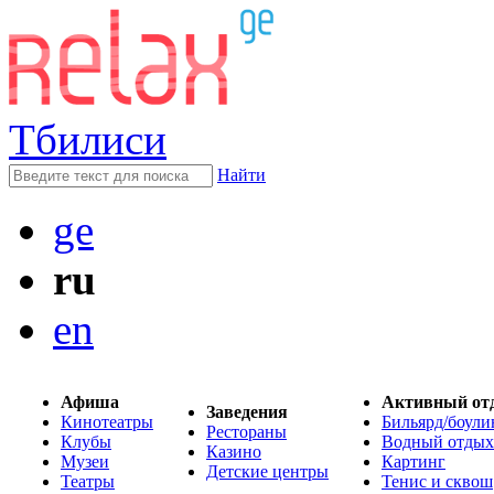
Тбилиси
Найти
ge
ru
en
Афиша
Активный от
Заведения
Кинотеатры
Бильярд/боули
Рестораны
Клубы
Водный отдых
Казино
Музеи
Картинг
Детские центры
Театры
Тенис и сквош