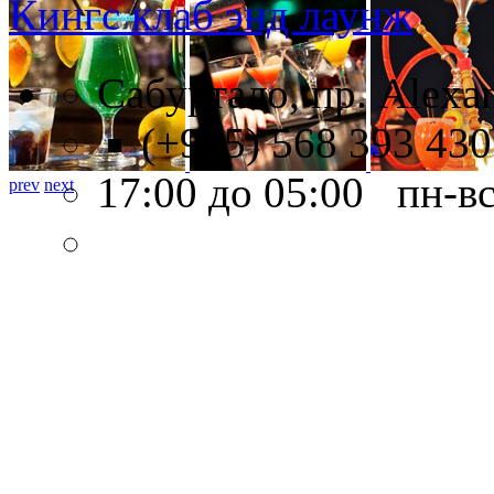
Кингс клаб энд лаунж
Сабуртало, пр. Alexa
(+995) 568 393 430
17:00 до 05:00 пн-в
prev
next