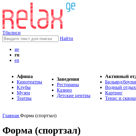
Тбилиси
Найти
ge
ru
en
Афиша
Активный от
Заведения
Кинотеатры
Бильярд/боули
Рестораны
Клубы
Водный отдых
Казино
Музеи
Картинг
Детские центры
Театры
Тенис и сквош
Главная
Форма (спортзал)
Форма (спортзал)