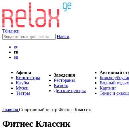
Тбилиси
Найти
ge
ru
en
Афиша
Активный от
Заведения
Кинотеатры
Бильярд/боули
Рестораны
Клубы
Водный отдых
Казино
Музеи
Картинг
Детские центры
Театры
Тенис и сквош
Главная
Спортивный центр Фитнес Классик
Фитнес Классик