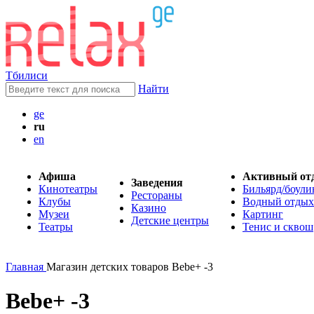
Тбилиси
Найти
ge
ru
en
Афиша
Активный от
Заведения
Кинотеатры
Бильярд/боули
Рестораны
Клубы
Водный отдых
Казино
Музеи
Картинг
Детские центры
Театры
Тенис и сквош
Главная
Магазин детских товаров Bebe+ -3
Bebe+ -3