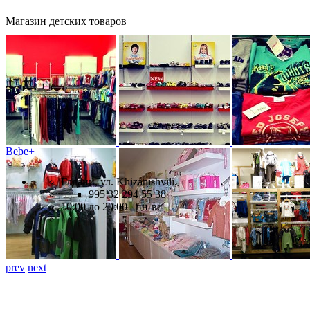
Магазин детских товаров
Bebe+
Глдани, ул. Khizanishvili,
995 32 294 55 38
10:00 до 20:00 пн-вс
prev
next