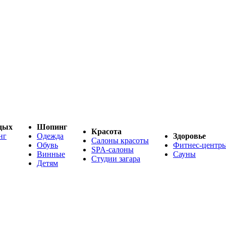
дых
Шопинг
Красота
нг
Одежда
Здоровье
Салоны красоты
Обувь
Фитнес-центр
SPA-салоны
Винные
Сауны
Студии загара
Детям