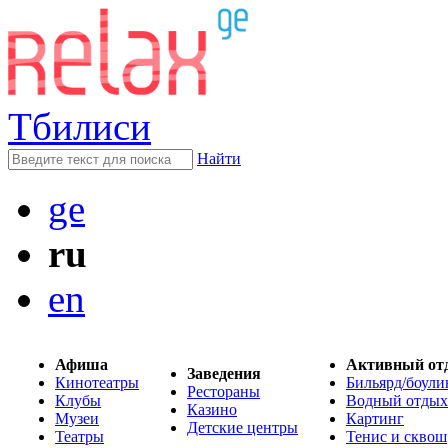
Тбилиси
Найти
ge
ru
en
Афиша
Активный от
Заведения
Кинотеатры
Бильярд/боули
Рестораны
Клубы
Водный отдых
Казино
Музеи
Картинг
Детские центры
Театры
Тенис и сквош