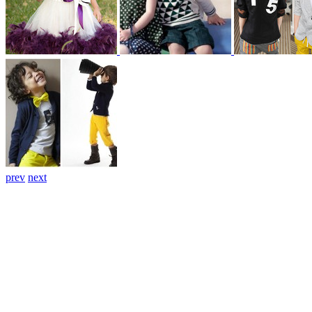
prev
next