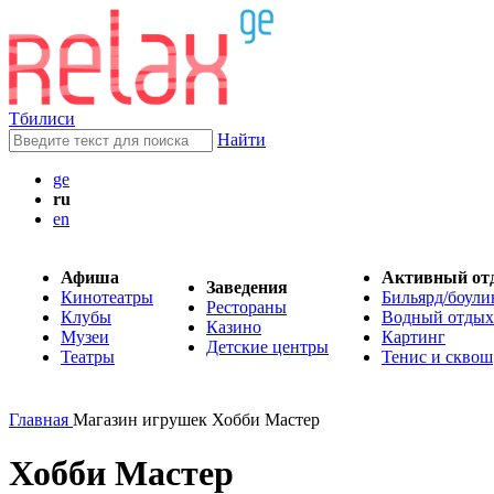
Тбилиси
Найти
ge
ru
en
Афиша
Активный от
Заведения
Кинотеатры
Бильярд/боули
Рестораны
Клубы
Водный отдых
Казино
Музеи
Картинг
Детские центры
Театры
Тенис и сквош
Главная
Магазин игрушек Хобби Мастер
Хобби Мастер