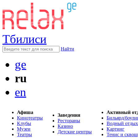
Тбилиси
Найти
ge
ru
en
Афиша
Активный от
Заведения
Кинотеатры
Бильярд/боули
Рестораны
Клубы
Водный отдых
Казино
Музеи
Картинг
Детские центры
Театры
Тенис и сквош