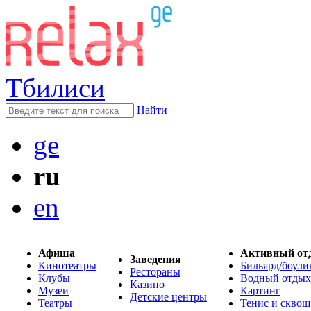
Тбилиси
Найти
ge
ru
en
Афиша
Активный от
Заведения
Кинотеатры
Бильярд/боули
Рестораны
Клубы
Водный отдых
Казино
Музеи
Картинг
Детские центры
Театры
Тенис и сквош