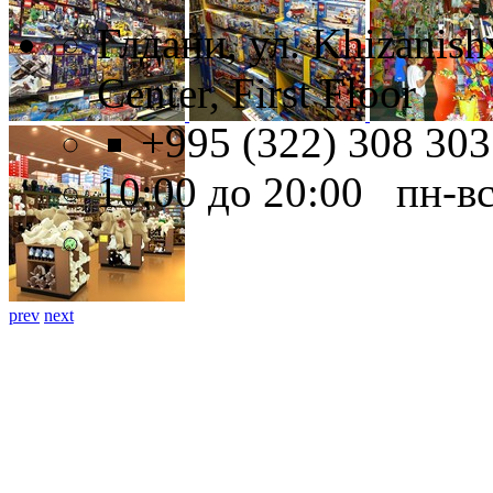
Глдани, ул. Khizanish
Center, First Floor
+995 (322) 308 303
10:00 до 20:00 пн-в
prev
next