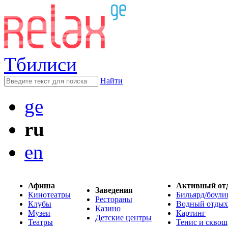
Тбилиси
Найти
ge
ru
en
Афиша
Активный от
Заведения
Кинотеатры
Бильярд/боули
Рестораны
Клубы
Водный отдых
Казино
Музеи
Картинг
Детские центры
Театры
Тенис и сквош