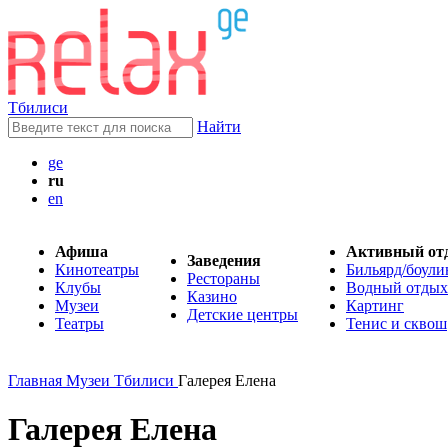
Тбилиси
Найти
ge
ru
en
Афиша
Активный от
Заведения
Кинотеатры
Бильярд/боули
Рестораны
Клубы
Водный отдых
Казино
Музеи
Картинг
Детские центры
Театры
Тенис и сквош
Главная
Музеи Тбилиси
Галерея Елена
Галерея Елена