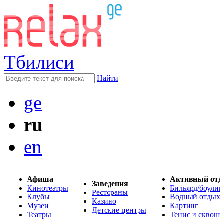
Тбилиси
Найти
ge
ru
en
Афиша
Активный от
Заведения
Кинотеатры
Бильярд/боули
Рестораны
Клубы
Водный отдых
Казино
Музеи
Картинг
Детские центры
Театры
Тенис и сквош