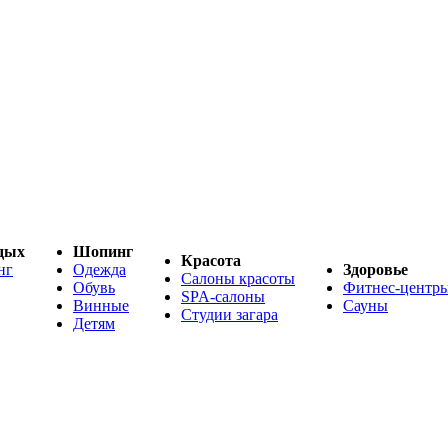
дых
Шопинг
Красота
нг
Одежда
Здоровье
Салоны красоты
Обувь
Фитнес-центр
SPA-салоны
Винные
Сауны
Студии загара
Детям