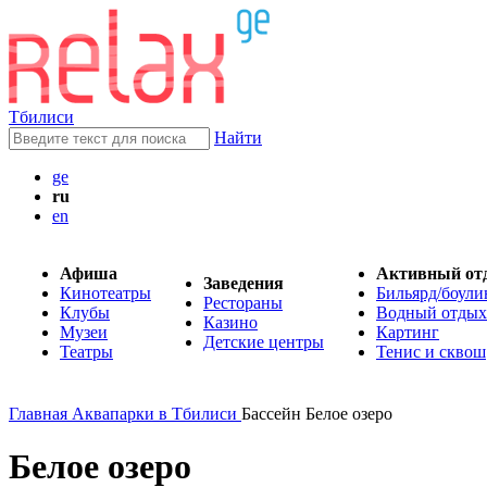
Тбилиси
Найти
ge
ru
en
Афиша
Активный от
Заведения
Кинотеатры
Бильярд/боули
Рестораны
Клубы
Водный отдых
Казино
Музеи
Картинг
Детские центры
Театры
Тенис и сквош
Главная
Аквапарки в Тбилиси
Бассейн Белое озеро
Белое озеро