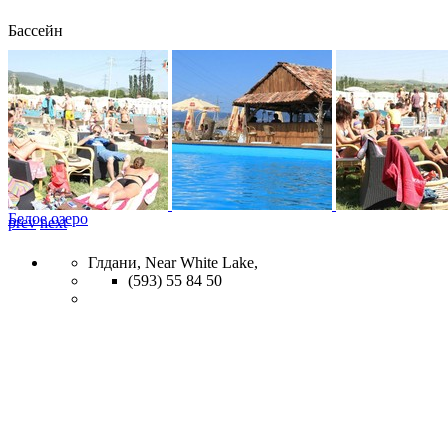
Бассейн
Белое озеро
prev
next
Глдани, Near White Lake,
(593) 55 84 50