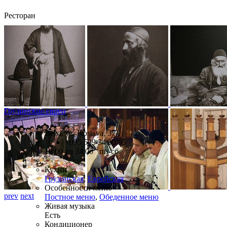
Ресторан
Грузинские евреи
Вера, ул. Kostava, 37
+995 599 34 30 95
10:00 до 24:00 пн-сб
Кухни
Грузинская
,
Еврейская
Особенности меню
prev
next
Постное меню
,
Обеденное меню
Живая музыка
Есть
Кондиционер