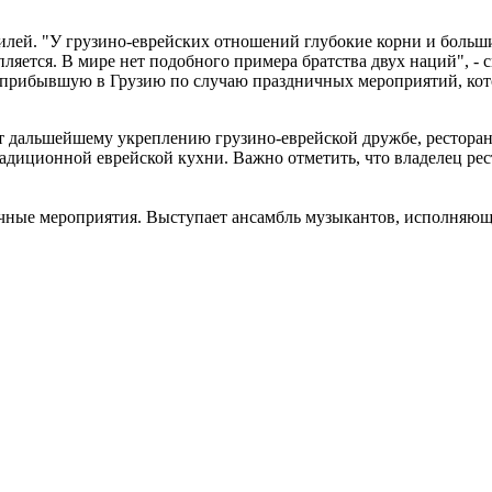
илей. "У грузино-еврейских отношений глубокие корни и больши
пляется. В мире нет подобного примера братства двух наций", -
прибывшую в Грузию по случаю праздничных мероприятий, кото
т дальшейшему укреплению грузино-еврейской дружбе, ресторан 
адиционной еврейской кухни. Важно отметить, что владелец ре
зличные мероприятия. Выступает ансамбль музыкантов, исполняю