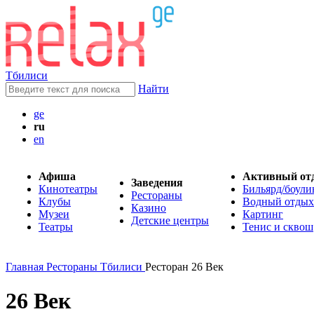
Тбилиси
Найти
ge
ru
en
Афиша
Активный от
Заведения
Кинотеатры
Бильярд/боули
Рестораны
Клубы
Водный отдых
Казино
Музеи
Картинг
Детские центры
Театры
Тенис и сквош
Главная
Рестораны Тбилиси
Ресторан 26 Век
26 Век