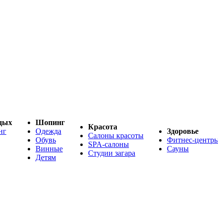
дых
Шопинг
Красота
нг
Одежда
Здоровье
Салоны красоты
Обувь
Фитнес-центр
SPA-салоны
Винные
Сауны
Студии загара
Детям