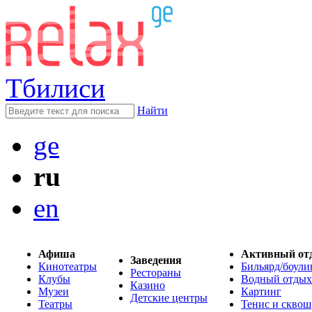
Тбилиси
Найти
ge
ru
en
Афиша
Активный от
Заведения
Кинотеатры
Бильярд/боули
Рестораны
Клубы
Водный отдых
Казино
Музеи
Картинг
Детские центры
Театры
Тенис и сквош