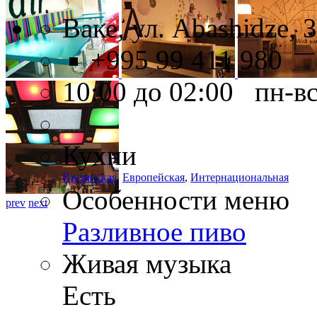
Ваке, ул. Abashidze, 
+995 99 411 980
10:00 до 02:00 пн-в
Кухни
Грузинская
,
Европейская
,
Интернациональная
Особенности меню
prev
next
Разливное пиво
Живая музыка
Есть