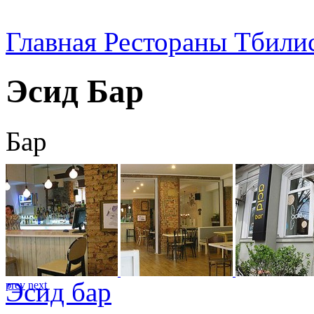
Главная
Рестораны Тбили
Эсид Бар
Бар
Эсид бар
prev
next