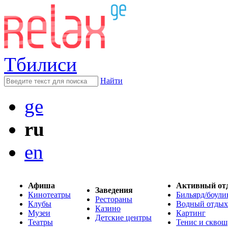
Тбилиси
Найти
ge
ru
en
Афиша
Активный от
Заведения
Кинотеатры
Бильярд/боули
Рестораны
Клубы
Водный отдых
Казино
Музеи
Картинг
Детские центры
Театры
Тенис и сквош