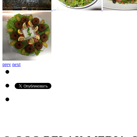
prev
next