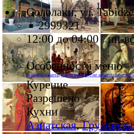
Сололаки, ул. Tabidze
2999321
12:00 до 04:00 пн-в
Особенности меню
Кофейная карта
,
Карта вин/другие алкогольные нап
Курение
Разрешено
Кухни
Азиатская
,
Грузинска