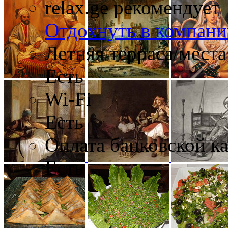
relax.ge рекомендует
Отдохнуть в компани
Летняя терраса/места
Есть
Wi-Fi
Есть
Оплата банковской к
Есть