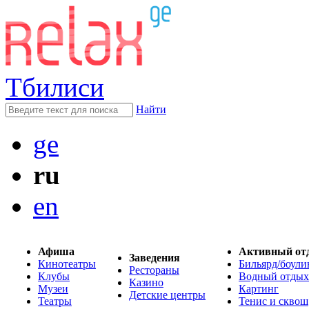
Тбилиси
Найти
ge
ru
en
Афиша
Активный от
Заведения
Кинотеатры
Бильярд/боули
Рестораны
Клубы
Водный отдых
Казино
Музеи
Картинг
Детские центры
Театры
Тенис и сквош