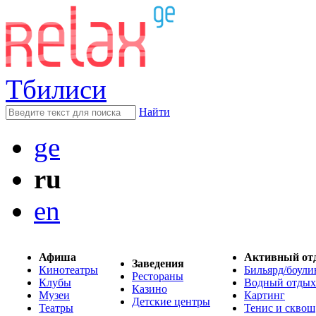
Тбилиси
Найти
ge
ru
en
Афиша
Активный от
Заведения
Кинотеатры
Бильярд/боули
Рестораны
Клубы
Водный отдых
Казино
Музеи
Картинг
Детские центры
Театры
Тенис и сквош