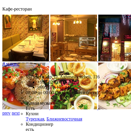
Кафе-ресторан
Амазонс
Чугурети, пр. D. Aghmashenebeli, 116
+995 32 218 18 44,
+995 570 105 444
08:00 до 00:00 (до последнего гостя) пн-вс
Живая музыка
Есть
prev
next
Кухни
Турецкая
,
Ближневосточная
Кондиционер
есть