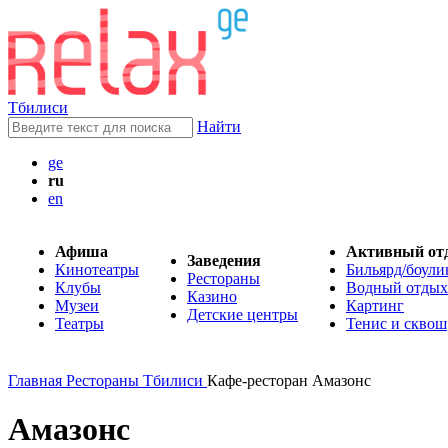
Тбилиси
Найти
ge
ru
en
Афиша
Активный от
Заведения
Кинотеатры
Бильярд/боули
Рестораны
Клубы
Водный отдых
Казино
Музеи
Картинг
Детские центры
Театры
Тенис и сквош
Главная
Рестораны Тбилиси
Кафе-ресторан Амазонс
Амазонс