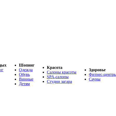
дых
Шопинг
Красота
нг
Одежда
Здоровье
Салоны красоты
Обувь
Фитнес-центр
SPA-салоны
Винные
Сауны
Студии загара
Детям