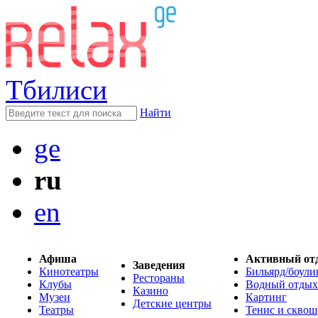
Тбилиси
Найти
ge
ru
en
Афиша
Активный от
Заведения
Кинотеатры
Бильярд/боули
Рестораны
Клубы
Водный отдых
Казино
Музеи
Картинг
Детские центры
Театры
Тенис и сквош