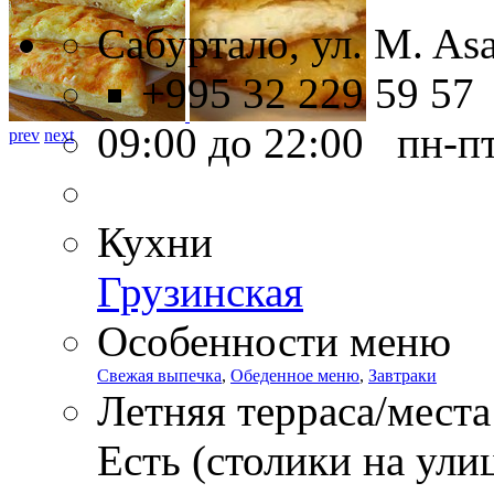
Сабуртало, ул. M. Asat
+995 32 229 59 57
09:00 до 22:00 пн-п
prev
next
Кухни
Грузинская
Особенности меню
Свежая выпечка
,
Обеденное меню
,
Завтраки
Летняя терраса/места
Есть (столики на ули