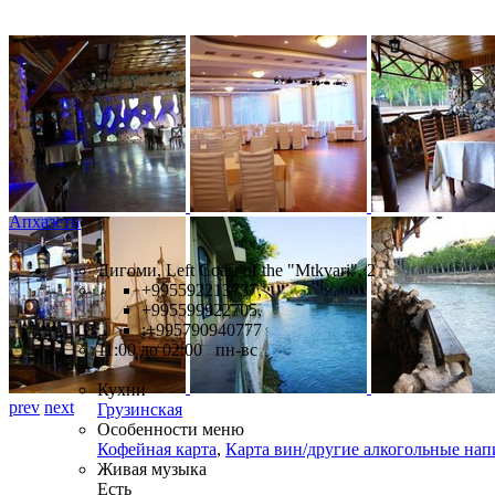
Апхазети
Дигоми, Left Coast of the "Mtkvari", 2
+995592213737,
+995599922705,
;+995790940777
11:00 до 02:00 пн-вс
Кухни
prev
next
Грузинская
Особенности меню
Кофейная карта
,
Карта вин/другие алкогольные нап
Живая музыка
Есть