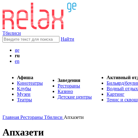
Тбилиси
Найти
ge
ru
en
Афиша
Активный от
Заведения
Кинотеатры
Бильярд/боули
Рестораны
Клубы
Водный отдых
Казино
Музеи
Картинг
Детские центры
Театры
Тенис и сквош
Главная
Рестораны Тбилиси
Апхазети
Апхазети