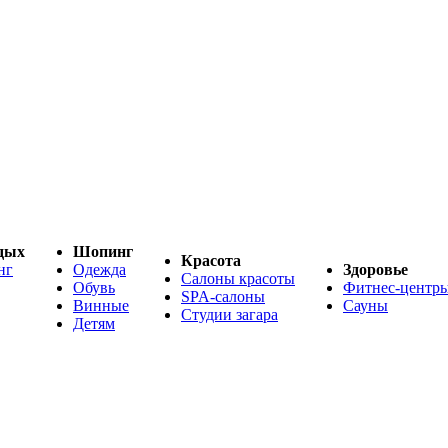
дых
Шопинг
Красота
нг
Одежда
Здоровье
Салоны красоты
Обувь
Фитнес-центр
SPA-салоны
Винные
Сауны
Студии загара
Детям