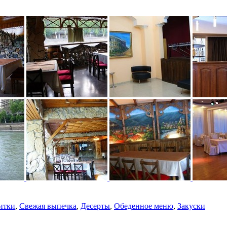
итки
,
Свежая выпечка
,
Десерты
,
Обеденное меню
,
Закуски