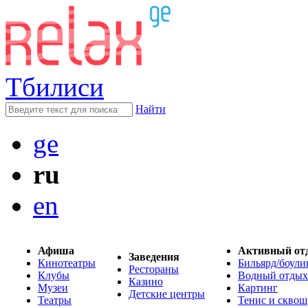
Тбилиси
Найти
ge
ru
en
Афиша
Активный от
Заведения
Кинотеатры
Бильярд/боули
Рестораны
Клубы
Водный отдых
Казино
Музеи
Картинг
Детские центры
Театры
Тенис и сквош