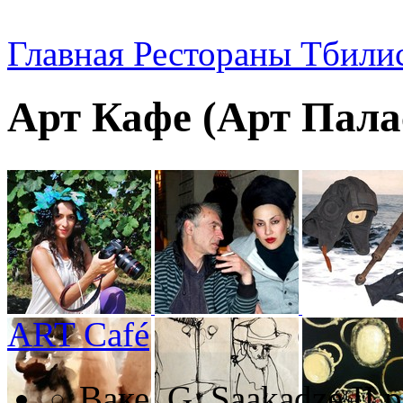
Главная
Рестораны Тбили
Арт Кафе (Арт Пала
ART Café
Ваке, G. Saakadze II p