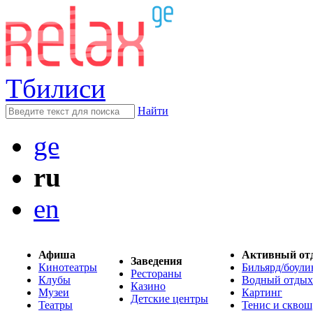
Тбилиси
Найти
ge
ru
en
Афиша
Активный от
Заведения
Кинотеатры
Бильярд/боули
Рестораны
Клубы
Водный отдых
Казино
Музеи
Картинг
Детские центры
Театры
Тенис и сквош