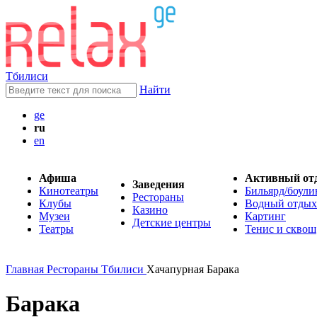
Тбилиси
Найти
ge
ru
en
Афиша
Активный от
Заведения
Кинотеатры
Бильярд/боули
Рестораны
Клубы
Водный отдых
Казино
Музеи
Картинг
Детские центры
Театры
Тенис и сквош
Главная
Рестораны Тбилиси
Хачапурная Барака
Барака