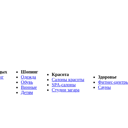
дых
Шопинг
Красота
нг
Одежда
Здоровье
Салоны красоты
Обувь
Фитнес-центр
SPA-салоны
Винные
Сауны
Студии загара
Детям