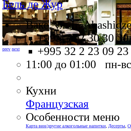
Бель де Жур
Ваке, ул. Ir. Abashidze
+995 32 2 30 30 30
+995 32 2 23 09 23
prev
next
11:00 до 01:00 пн-в
Кухни
Французская
Особенности меню
Карта вин/другие алкогольные напитки
,
Десерты
,
О