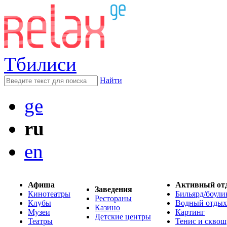
Тбилиси
Найти
ge
ru
en
Афиша
Активный от
Заведения
Кинотеатры
Бильярд/боули
Рестораны
Клубы
Водный отдых
Казино
Музеи
Картинг
Детские центры
Театры
Тенис и сквош