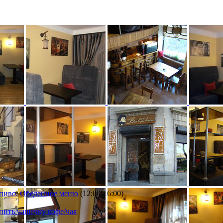
 пиво
,
Обеденное меню
(12:00-16:00)
ить чашечку кофе/чая