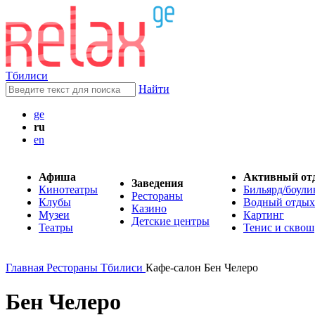
Тбилиси
Найти
ge
ru
en
Афиша
Активный от
Заведения
Кинотеатры
Бильярд/боули
Рестораны
Клубы
Водный отдых
Казино
Музеи
Картинг
Детские центры
Театры
Тенис и сквош
Главная
Рестораны Тбилиси
Кафе-салон Бен Челеро
Бен Челеро