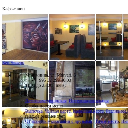
Кафе-салон
Бен Челеро
Мтацминда, ул. Mtkvari, 6
+995 32 299 90 03
11:00 до 23:00 пн-вс
Кухни
Латиноамериканская
,
Интернациональная
Особенности меню
Выпечка
,
Чайная карта
,
Кофейная карта
,
Разливное
relax.ge рекомендует
Отдохнуть в компании с друзьями
,
Тихое место
,
Вып
Кондиционер