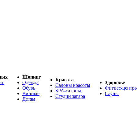
дых
Шопинг
Красота
нг
Одежда
Здоровье
Салоны красоты
Обувь
Фитнес-центр
SPA-салоны
Винные
Сауны
Студии загара
Детям