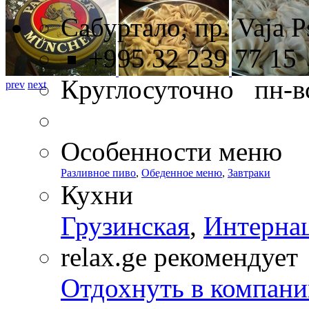
Сабуртало, пр. Vaja P
+995 32 239 77 15
Круглосуточно пн-в
prev
next
Особенности меню
Разливное пиво
,
Обеденное меню
,
Завтраки
Кухни
Грузинская
,
Интерна
relax.ge рекомендует
Отдохнуть в компани