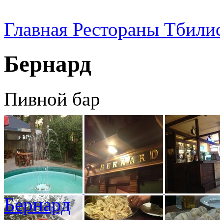
Главная
Рестораны Тбили
Бернард
Пивной бар
Бернард