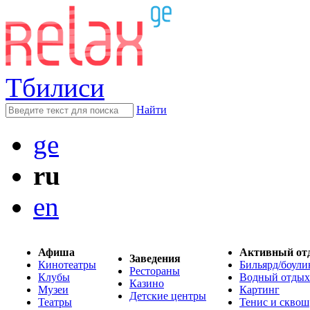
Тбилиси
Найти
ge
ru
en
Афиша
Активный от
Заведения
Кинотеатры
Бильярд/боули
Рестораны
Клубы
Водный отдых
Казино
Музеи
Картинг
Детские центры
Театры
Тенис и сквош