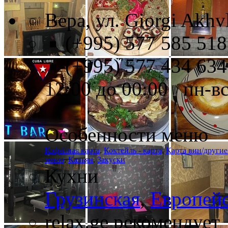
Вера, ул. Giorgi Akhvl
(+995) 577 585 518
(+995) 577 434 634
12:00 до 00:00 пн-в
Особенности меню
Кофейная карта
,
Коктейль - карта
,
Карта вин/другие
меню
,
Кальян
,
Закуски
Кухни
Грузинская
,
Европей
relax.ge рекомендует