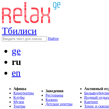
Тбилиси
Найти
ge
ru
en
Афиша
Активный от
Заведения
Кинотеатры
Бильярд/боули
Рестораны
Клубы
Водный отдых
Казино
Музеи
Картинг
Детские центры
Театры
Тенис и сквош