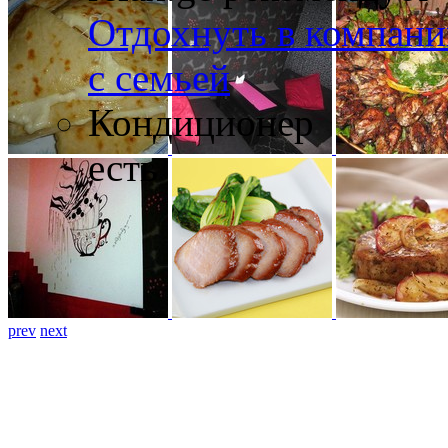
Отдохнуть в компани
с семьей
Кондиционер
есть
prev
next