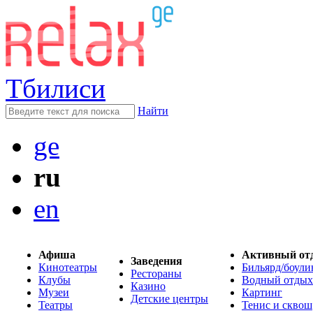
Тбилиси
Найти
ge
ru
en
Афиша
Активный от
Заведения
Кинотеатры
Бильярд/боули
Рестораны
Клубы
Водный отдых
Казино
Музеи
Картинг
Детские центры
Театры
Тенис и сквош