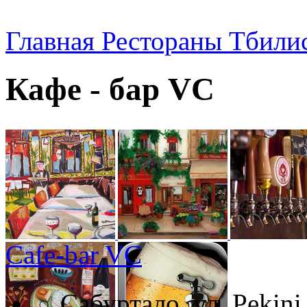
Главная
Рестораны Тбили
Кафе - бар VC
Cafe-bar VC
Сабуртало, ул. Pekini