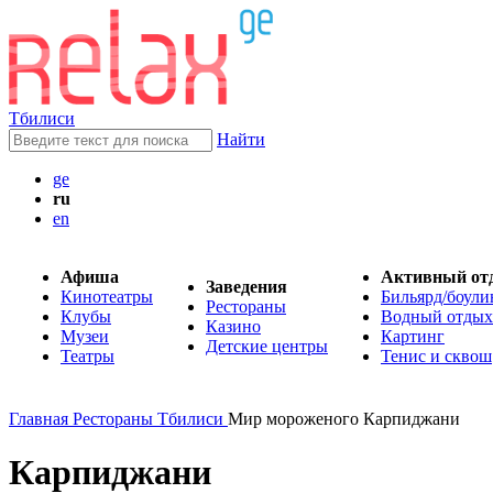
Тбилиси
Найти
ge
ru
en
Афиша
Активный от
Заведения
Кинотеатры
Бильярд/боули
Рестораны
Клубы
Водный отдых
Казино
Музеи
Картинг
Детские центры
Театры
Тенис и сквош
Главная
Рестораны Тбилиси
Мир мороженого Карпиджани
Карпиджани