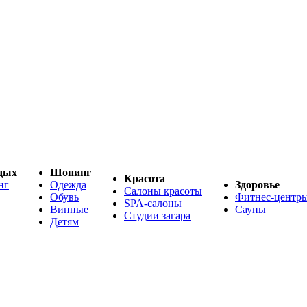
дых
Шопинг
Красота
нг
Одежда
Здоровье
Салоны красоты
Обувь
Фитнес-центр
SPA-салоны
Винные
Сауны
Студии загара
Детям