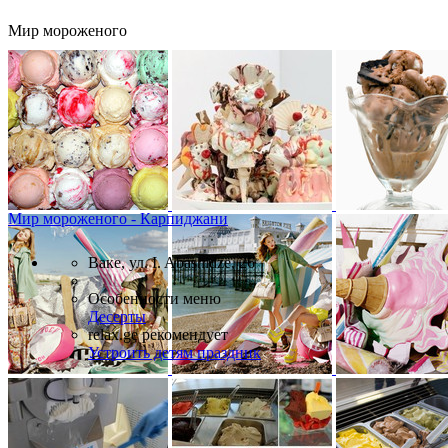
Мир мороженого
Мир мороженого - Карпиджани
Ваке, ул. I. Abashidze, 26
Особенности меню
Десерты
relax.ge рекомендует
Устроить детям праздник