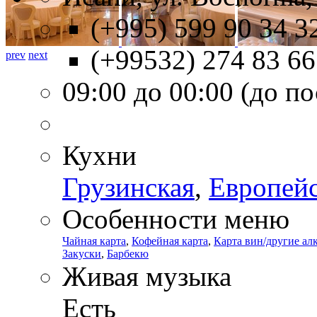
(+995) 599 90 34 3
(+99532) 274 83 66
prev
next
09:00 до 00:00 (до п
Кухни
Грузинская
,
Европей
Особенности меню
Чайная карта
,
Кофейная карта
,
Карта вин/другие ал
Закуски
,
Барбекю
Живая музыка
Есть