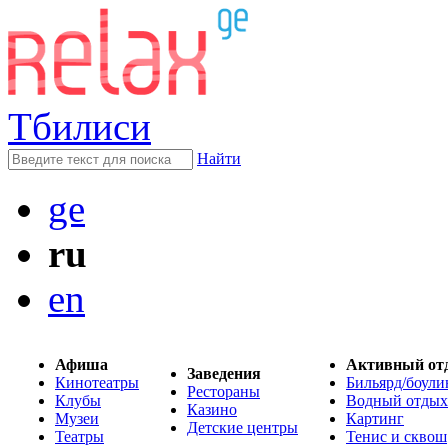
Тбилиси
Найти
ge
ru
en
Афиша
Активный от
Заведения
Кинотеатры
Бильярд/боули
Рестораны
Клубы
Водный отдых
Казино
Музеи
Картинг
Детские центры
Театры
Тенис и сквош