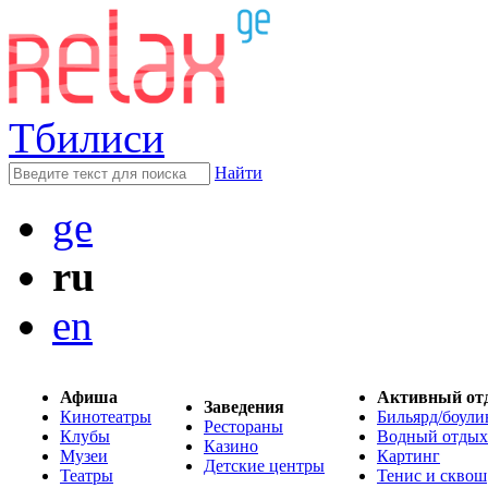
Тбилиси
Найти
ge
ru
en
Афиша
Активный от
Заведения
Кинотеатры
Бильярд/боули
Рестораны
Клубы
Водный отдых
Казино
Музеи
Картинг
Детские центры
Театры
Тенис и сквош