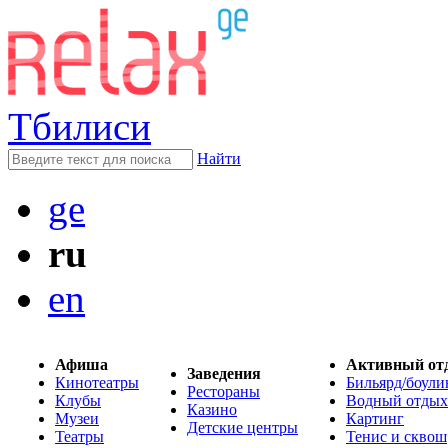
Тбилиси
Найти
ge
ru
en
Афиша
Активный от
Заведения
Кинотеатры
Бильярд/боули
Рестораны
Клубы
Водный отдых
Казино
Музеи
Картинг
Детские центры
Театры
Тенис и сквош