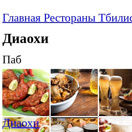
Главная
Рестораны Тбили
Диаохи
Паб
Диаохи