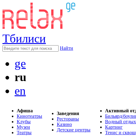
Тбилиси
Найти
ge
ru
en
Афиша
Активный от
Заведения
Кинотеатры
Бильярд/боули
Рестораны
Клубы
Водный отдых
Казино
Музеи
Картинг
Детские центры
Театры
Тенис и сквош