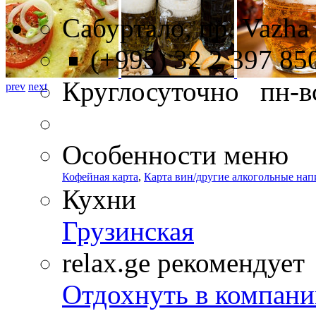
Сабуртало, пр. Vazha 
(+995) 32 2 397 85
Круглосуточно пн-в
prev
next
Особенности меню
Кофейная карта
,
Карта вин/другие алкогольные нап
Кухни
Грузинская
relax.ge рекомендует
Отдохнуть в компани