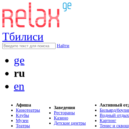
Тбилиси
Найти
ge
ru
en
Афиша
Активный от
Заведения
Кинотеатры
Бильярд/боули
Рестораны
Клубы
Водный отдых
Казино
Музеи
Картинг
Детские центры
Театры
Тенис и сквош