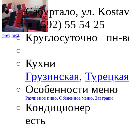
Сабуртало, ул. Kostav
(592) 55 54 25
Круглосуточно пн-в
prev
next
Кухни
Грузинская
,
Турецкая
Особенности меню
Разливное пиво
,
Обеденное меню
,
Завтраки
Кондиционер
есть