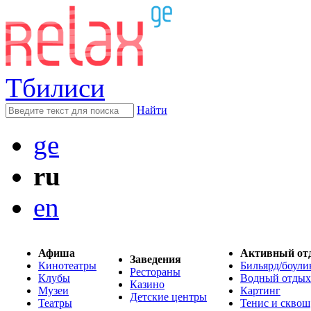
Тбилиси
Найти
ge
ru
en
Афиша
Активный от
Заведения
Кинотеатры
Бильярд/боули
Рестораны
Клубы
Водный отдых
Казино
Музеи
Картинг
Детские центры
Театры
Тенис и сквош