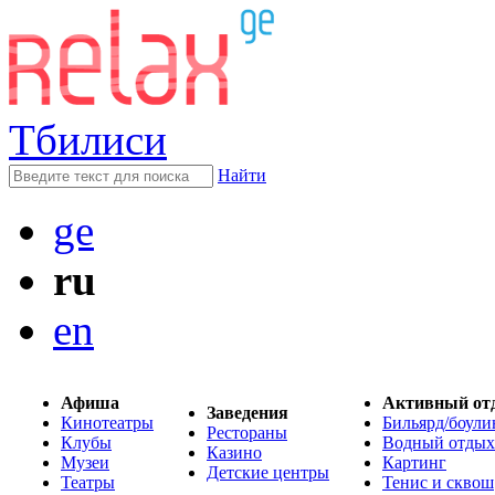
Тбилиси
Найти
ge
ru
en
Афиша
Активный от
Заведения
Кинотеатры
Бильярд/боули
Рестораны
Клубы
Водный отдых
Казино
Музеи
Картинг
Детские центры
Театры
Тенис и сквош