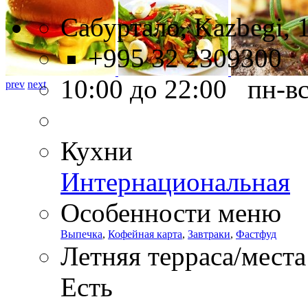
Сабуртало, Kazbegi, 
+995 32 2309300
10:00 до 22:00 пн-в
prev
next
Кухни
Интернациональная
Особенности меню
Выпечка
,
Кофейная карта
,
Завтраки
,
Фастфуд
Летняя терраса/места
Есть