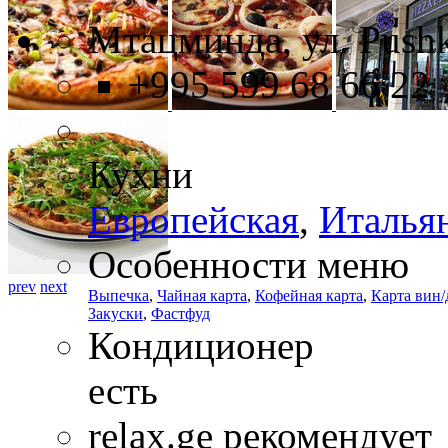
Мтацминда, ул. Pushk
+995 599 68 66 22
Кухни
Европейская
,
Италья
Особенности меню
prev
next
Выпечка
,
Чайная карта
,
Кофейная карта
,
Карта вин/
Закуски
,
Фастфуд
Кондиционер
есть
relax.ge рекомендует