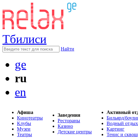
Тбилиси
Найти
ge
ru
en
Афиша
Активный от
Заведения
Кинотеатры
Бильярд/боули
Рестораны
Клубы
Водный отдых
Казино
Музеи
Картинг
Детские центры
Театры
Тенис и сквош