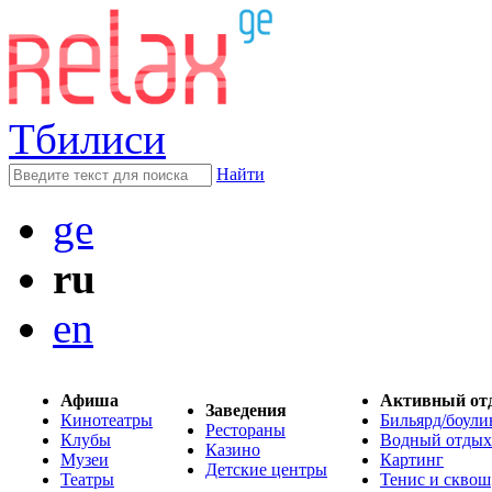
Тбилиси
Найти
ge
ru
en
Афиша
Активный от
Заведения
Кинотеатры
Бильярд/боули
Рестораны
Клубы
Водный отдых
Казино
Музеи
Картинг
Детские центры
Театры
Тенис и сквош