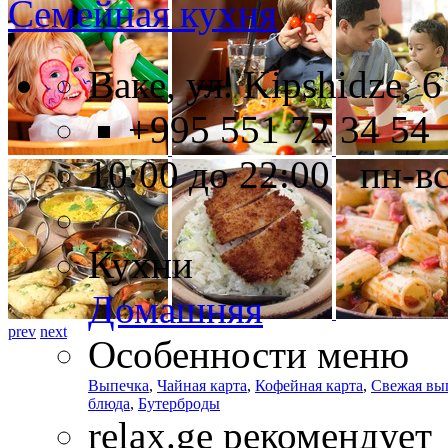
Семейная кухня
Ваке, ул. Kipshidze, 6
+995 551 72 34 54
10:00 до 22:00 пн-в
Кухни
Домашняя
prev
next
Особенности меню
Выпечка
,
Чайная карта
,
Кофейная карта
,
Свежая вы
блюда
,
Бутерброды
relax.ge рекомендует