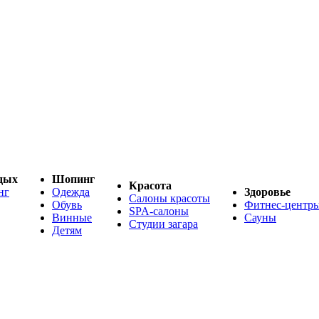
дых
Шопинг
Красота
нг
Одежда
Здоровье
Салоны красоты
Обувь
Фитнес-центр
SPA-салоны
Винные
Сауны
Студии загара
Детям