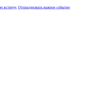
ю встречу
,
Отпраздновать важное событие