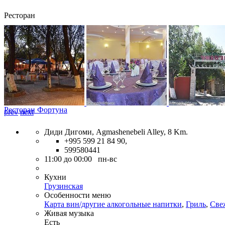
Ресторан
Ресторан Фортуна
prev
next
Диди Дигоми, Agmashenebeli Alley, 8 Km.
+995 599 21 84 90,
599580441
11:00 до 00:00 пн-вс
Кухни
Грузинская
Особенности меню
Карта вин/другие алкогольные напитки
,
Гриль
,
Све
Живая музыка
Есть