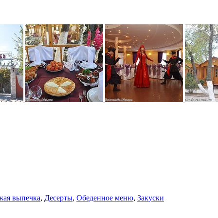
жая выпечка
,
Десерты
,
Обеденное меню
,
Закуски