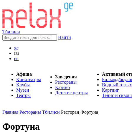
Тбилиси
Найти
ge
ru
en
Афиша
Активный от
Заведения
Кинотеатры
Бильярд/боули
Рестораны
Клубы
Водный отдых
Казино
Музеи
Картинг
Детские центры
Театры
Тенис и сквош
Главная
Рестораны Тбилиси
Ресторан Фортуна
Фортуна