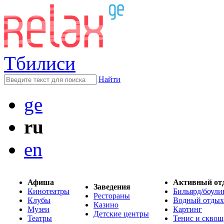
Тбилиси
Найти
ge
ru
en
Афиша
Активный от
Заведения
Кинотеатры
Бильярд/боули
Рестораны
Клубы
Водный отдых
Казино
Музеи
Картинг
Детские центры
Театры
Тенис и сквош