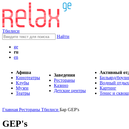
Тбилиси
Найти
ge
ru
en
Афиша
Активный от
Заведения
Кинотеатры
Бильярд/боули
Рестораны
Клубы
Водный отдых
Казино
Музеи
Картинг
Детские центры
Театры
Тенис и сквош
Главная
Рестораны Тбилиси
Бар GEP's
GEP's