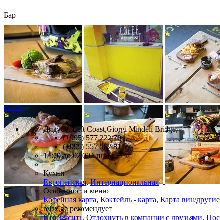
Бар
GEP's
Дидубе, Left Coast,Giorgi Mindeli Bridge,
(+995) 577 222 704,
(+995) 557 582 817
14:00 до 02:00 пн-вс
Кухни
Европейская
,
Интернациональная
Особенности меню
Кофейная карта
,
Коктейль - карта
,
Карта вин/другие
relax.ge рекомендует
Перекусить
,
Отдохнуть в компании с друзьями
,
Пос