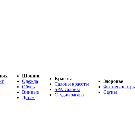
дых
Шопинг
Красота
нг
Одежда
Здоровье
Салоны красоты
Обувь
Фитнес-центр
SPA-салоны
Винные
Сауны
Студии загара
Детям