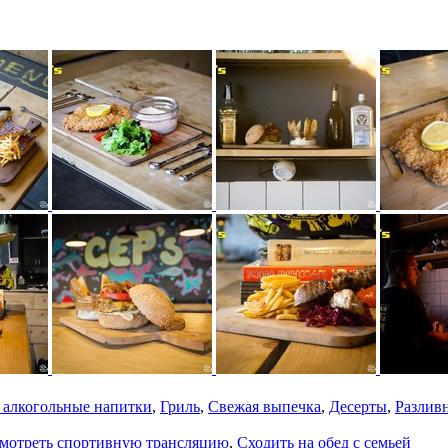
 алкогольные напитки
,
Гриль
,
Свежая выпечка
,
Десерты
,
Разлив
мотреть спортивную трансляцию
,
Сходить на обед с семьей