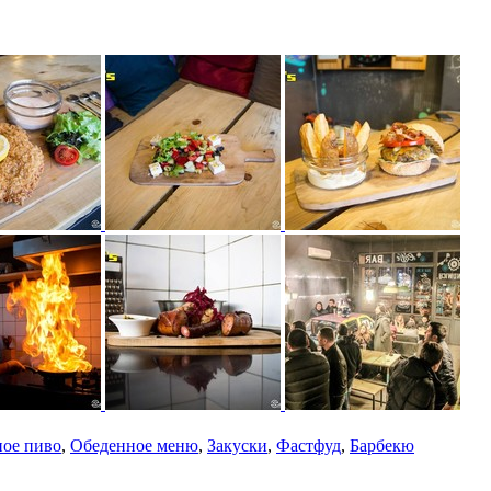
ное пиво
,
Обеденное меню
,
Закуски
,
Фастфуд
,
Барбекю