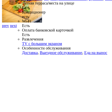
Летняя терраса/места на улице
Есть
Кондиционер
есть
Wi-Fi
prev
next
Есть
Оплата банковской карточкой
Есть
Развлечения
TV с большим экраном
Особенности обслуживания
Доставка
,
Выездное обслуживание
,
Еда на вынос