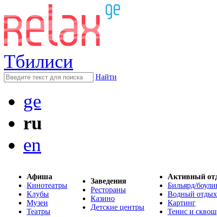
Тбилиси
Найти
ge
ru
en
Афиша
Активный от
Заведения
Кинотеатры
Бильярд/боули
Рестораны
Клубы
Водный отдых
Казино
Музеи
Картинг
Детские центры
Театры
Тенис и сквош