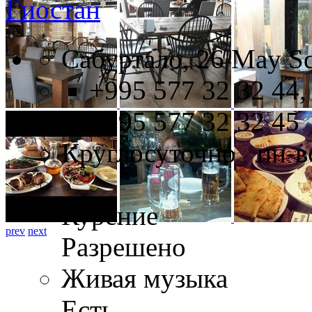
Гиостан
Сабуртало, 26 May Sq
+995 577 32 32 44,
+995 577 32 32 45
Круглосуточно пн-в
Курение
prev
next
Разрешено
Живая музыка
Есть