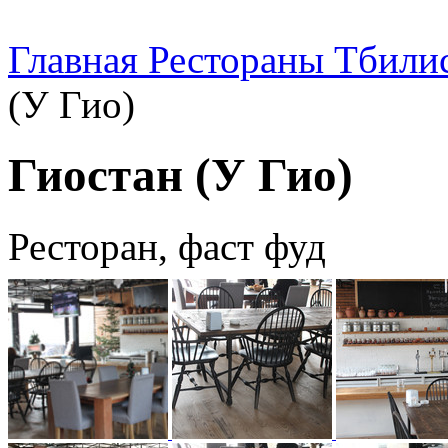
Главная
Рестораны Тбили
(У Гио)
Гиостан (У Гио)
Ресторан, фаст фуд