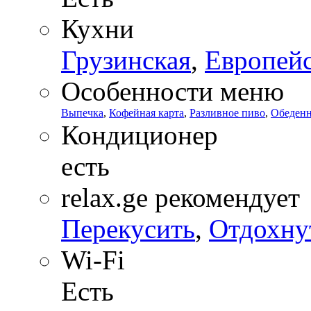
Кухни
Грузинская
,
Европей
Особенности меню
Выпечка
,
Кофейная карта
,
Разливное пиво
,
Обеден
Кондиционер
есть
relax.ge рекомендует
Перекусить
,
Отдохну
Wi-Fi
Есть