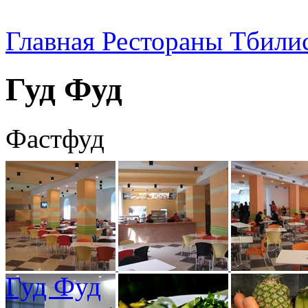
Главная
Рестораны Тбили
Гуд Фуд
Фастфуд
Гуд Фуд