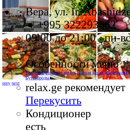
Вера, ул. Ir. Abashidz
+995 322293062
09:00 до 21:00 пн-в
Особенности меню
Выпечка
,
Постное меню
,
Чайная карта
,
Кофейная ка
Бутерброды
prev
next
relax.ge рекомендует
Перекусить
Кондиционер
есть