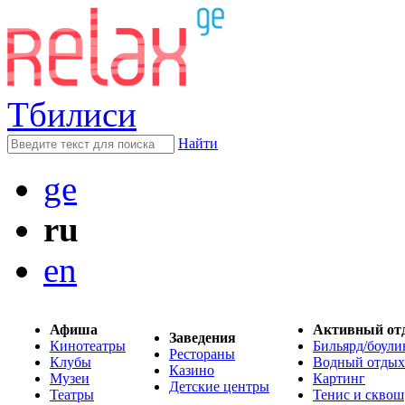
Тбилиси
Найти
ge
ru
en
Афиша
Активный от
Заведения
Кинотеатры
Бильярд/боули
Рестораны
Клубы
Водный отдых
Казино
Музеи
Картинг
Детские центры
Театры
Тенис и сквош