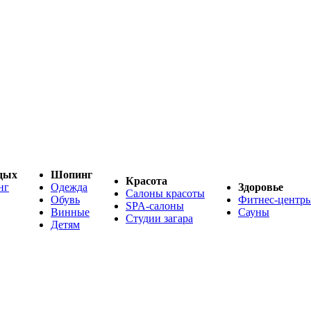
дых
Шопинг
Красота
нг
Одежда
Здоровье
Салоны красоты
Обувь
Фитнес-центр
SPA-салоны
Винные
Сауны
Студии загара
Детям