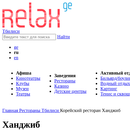
Тбилиси
Найти
ge
ru
en
Афиша
Активный от
Заведения
Кинотеатры
Бильярд/боули
Рестораны
Клубы
Водный отдых
Казино
Музеи
Картинг
Детские центры
Театры
Тенис и сквош
Главная
Рестораны Тбилиси
Корейский ресторан Ханджиб
Ханджиб