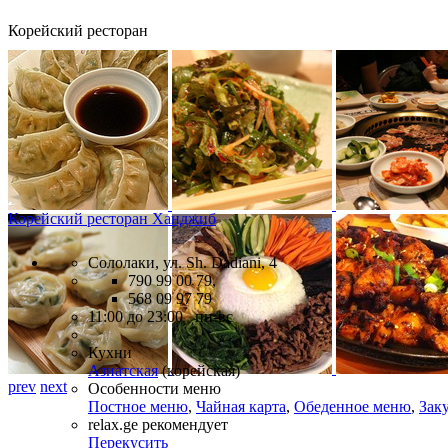
Корейский ресторан
Корейский ресторан Ханджиб
Сололаки, ул. Sh. Dadiani, 4
790 99 00 79,
568 09 97 79
11:00 до 23:00 пн-вс
Кухни
Азиатская
(корейская)
prev
next
Особенности меню
Постное меню
,
Чайная карта
,
Обеденное меню
,
Зак
relax.ge рекомендует
Перекусить