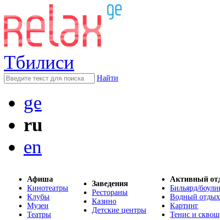
Тбилиси
Найти
ge
ru
en
Афиша
Активный от
Заведения
Кинотеатры
Бильярд/боули
Рестораны
Клубы
Водный отдых
Казино
Музеи
Картинг
Детские центры
Театры
Тенис и сквош