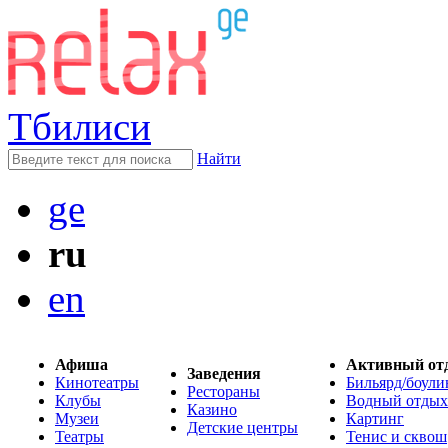
Тбилиси
Найти
ge
ru
en
Афиша
Активный от
Заведения
Кинотеатры
Бильярд/боули
Рестораны
Клубы
Водный отдых
Казино
Музеи
Картинг
Детские центры
Театры
Тенис и сквош