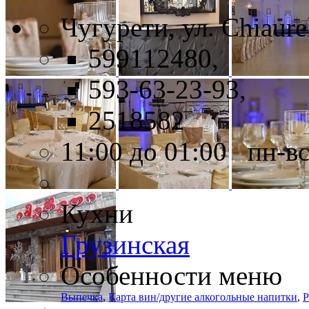
Чугурети, ул. Chiaurel
599112480,
593-63-23-93,
2518582
11:00 до 01:00 пн-в
Кухни
Грузинская
Особенности меню
Выпечка
,
Карта вин/другие алкогольные напитки
,
Р